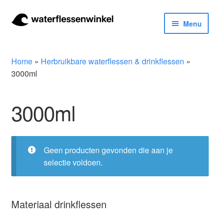
Ga
Ga
Menu
door
naar
naar
de
Herbruikbare waterflessen & drinkflessen
navigatie
inhoud
Home
»
Herbruikbare waterflessen & drinkflessen
»
Bidons
3000ml
Thermosfles
3000ml
Kinderflessen
Geen producten gevonden die aan je
Drinkfles met rietje
selectie voldoen.
Waterfles met filter
Materiaal drinkflessen
Aluminium drinkfles