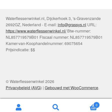
Waterflessenwinkel.nl
,
Dijckerhoek 3
,
's-Gravenzande
2692GZ
,
Nederland
-
E-mail:
info@grassys.nl
URL:
https://www.waterflessenwinkel.nl/
Btw-nummer:
NL857719579B01
Fiscaal nummer:
NL857719579B01
Kamer-van-Koophandelnummer: 69075654
Prijsindicatie: $$
© Waterflessenwinkel 2026
Privacybeleid (AVG)
Gebouwd met WooCommerce
.
0
Zoeken
Zoeken