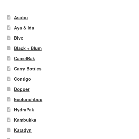
Asobu
Aya & Ida
Bivo
Black + Blum
CamelBak
Carry Bottles
Contigo
Dopper
Ecolunchbox
HydraPak
Kambukka
Katadyn