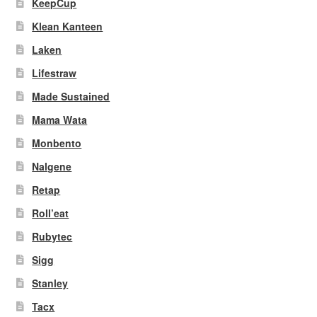
KeepCup
Klean Kanteen
Laken
Lifestraw
Made Sustained
Mama Wata
Monbento
Nalgene
Retap
Roll’eat
Rubytec
Sigg
Stanley
Tacx