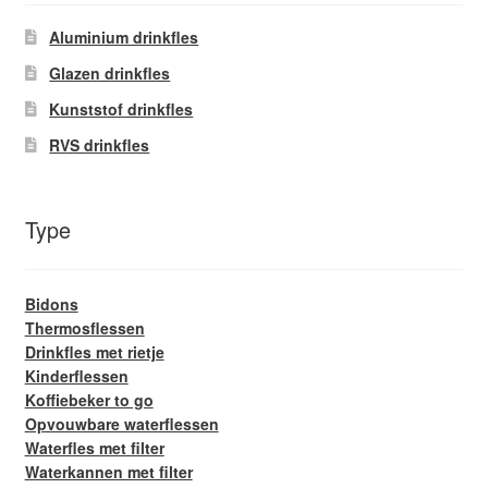
Glazen drinkfles
Aluminium drinkfles
Glazen drinkfles
RVS drinkfles
Kunststof drinkfles
Broodtrommels & lunchboxen
RVS drinkfles
Herbruikbare boterhamzakjes
Type
Accessoires
Bidons
Aanbiedingen
Thermosflessen
Drinkfles met rietje
Waterfles bedrukken
Kinderflessen
Koffiebeker to go
Reviews waterflessenwinkel.nl
Opvouwbare waterflessen
Waterfles met filter
Waterkannen met filter
Contact Waterflessenwinkel.nl