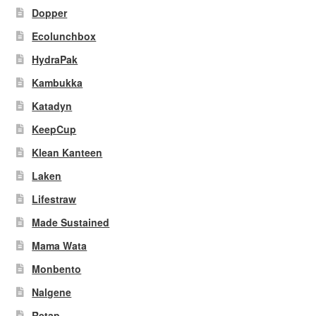
Dopper
Ecolunchbox
HydraPak
Kambukka
Katadyn
KeepCup
Klean Kanteen
Laken
Lifestraw
Made Sustained
Mama Wata
Monbento
Nalgene
Retap