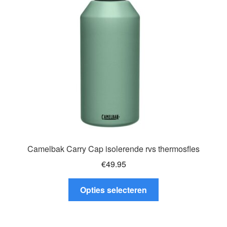
Glazen drinkfles
RVS drinkfles
Broodtrommels & lunchboxen
Herbruikbare boterhamzakjes
Accessoires
Aanbiedingen
Camelbak Carry Cap isolerende rvs thermosfles
€
49.95
Waterfles bedrukken
Dit
Opties selecteren
product
Reviews waterflessenwinkel.nl
heeft
meerdere
Contact Waterflessenwinkel.nl