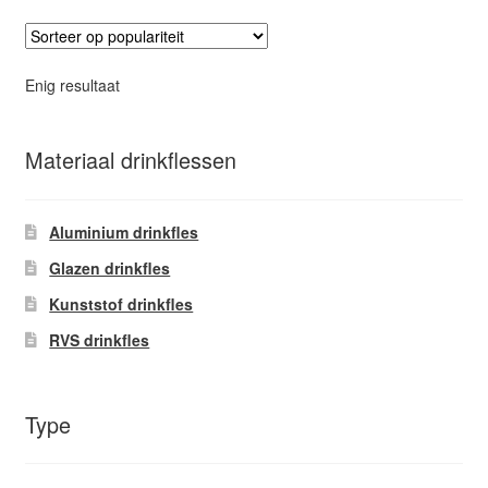
variaties.
Deze
optie
Enig resultaat
kan
gekozen
worden
Materiaal drinkflessen
op
de
Aluminium drinkfles
productpagina
Glazen drinkfles
Kunststof drinkfles
RVS drinkfles
Type