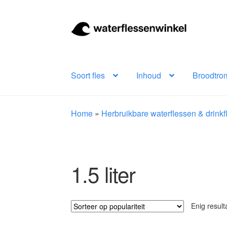
Ga
Ga
door
naar
naar
de
navigatie
inhoud
Soort fles
Inhoud
Broodtro
Home
»
Herbruikbare waterflessen & drink
1.5 liter
Enig result