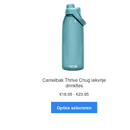
Camelbak Thrive Chug lekvrije
drinkfles
Prijsklasse:
€
18.95
-
€
23.95
€18.95
Dit
tot
Opties selecteren
product
€23.95
heeft
meerdere