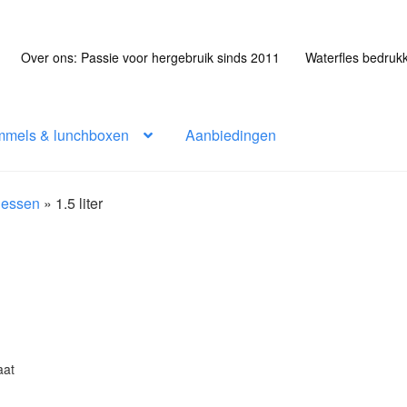
Over ons: Passie voor hergebruik sinds 2011
Waterfles bedruk
mmels & lunchboxen
Aanbiedingen
flessen
»
1.5 liter
aat