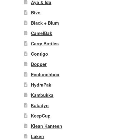
Aya & Ida
Bivo
Black + Blum
CamelBak
Carry Bottles
Contigo
Dopper
Ecolunchbox
HydraPak
Kambukka
Katadyn
KeepCup
Klean Kanteen
Laken