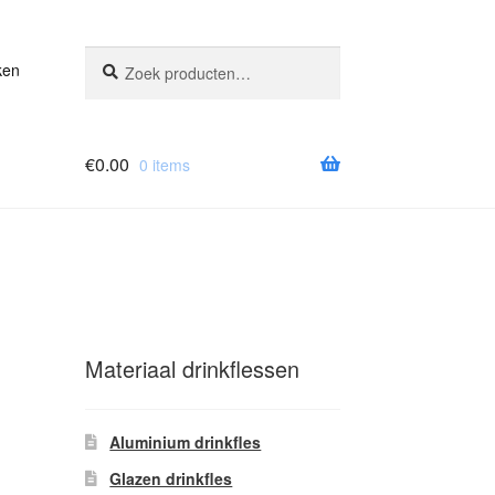
Zoeken
Zoeken
ken
naar:
€
0.00
0 items
Materiaal drinkflessen
Aluminium drinkfles
Glazen drinkfles