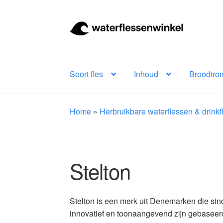
Ga
Ga
door
naar
naar
de
navigatie
inhoud
Soort fles
Inhoud
Broodtro
Home
»
Herbruikbare waterflessen & drink
Stelton
Stelton is een merk uit Denemarken die sind
innovatief en toonaangevend zijn gebaseer