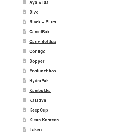
Aya & Ida
Bivo
Black + Blum
CamelBak
Carry Bottles
Contigo
Dopper
Ecolunchbox
HydraPak
Kambukka
Katadyn
KeepCup
Klean Kanteen
Laken