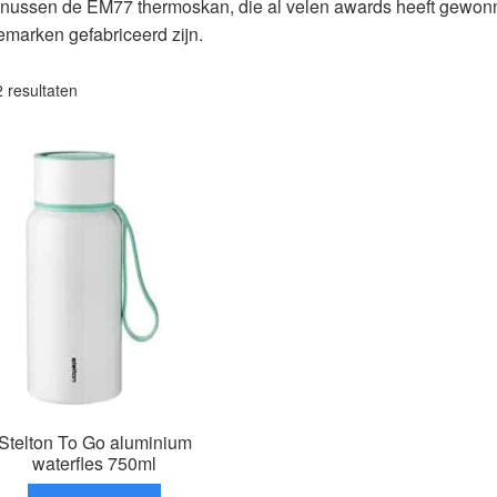
agnussen de EM77 thermoskan, die al velen awards heeft gewon
marken gefabriceerd zijn.
Gesorteerd
2 resultaten
op
populariteit
Stelton To Go aluminium
waterfles 750ml