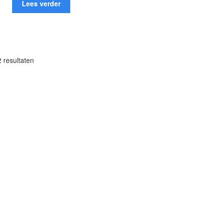
Lees verder
Gesorteerd
2 resultaten
op
populariteit