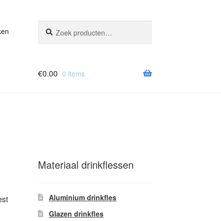
Zoeken
Zoeken
ken
naar:
€
0.00
0 items
Materiaal drinkflessen
Aluminium drinkfles
est
Glazen drinkfles