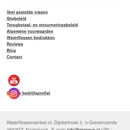
Veel gestelde vragen
Sitebeleid
Terugbetaal- en retourneringsbeleid
Algemene voorwaarden
Waterflessen bedrukken
Reviews
Blog
Contact
Google bedrijfsprofiel
Waterflessenwinkel.nl
,
Dijckerhoek 3
,
's-Gravenzande
2692GZ
,
Nederland
-
E-mail:
info@grassys.nl
URL: