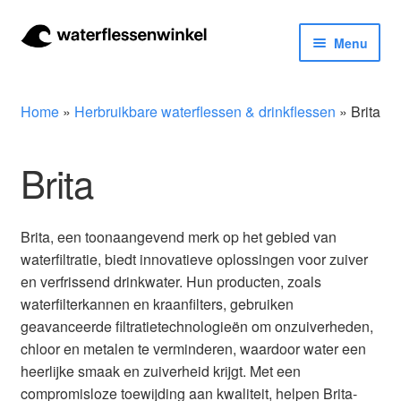
Ga
Ga
Menu
door
naar
naar
de
Herbruikbare waterflessen & drinkflessen
navigatie
inhoud
Home
»
Herbruikbare waterflessen & drinkflessen
»
Brita
Bidons
Brita
Thermosfles
Kinderflessen
Brita, een toonaangevend merk op het gebied van
waterfiltratie, biedt innovatieve oplossingen voor zuiver
Drinkfles met rietje
en verfrissend drinkwater. Hun producten, zoals
waterfilterkannen en kraanfilters, gebruiken
Waterfles met filter
geavanceerde filtratietechnologieën om onzuiverheden,
chloor en metalen te verminderen, waardoor water een
Aluminium drinkfles
heerlijke smaak en zuiverheid krijgt. Met een
compromisloze toewijding aan kwaliteit, helpen Brita-