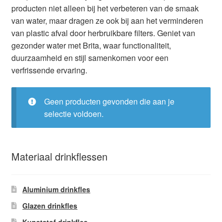
producten niet alleen bij het verbeteren van de smaak
Glazen drinkfles
van water, maar dragen ze ook bij aan het verminderen
van plastic afval door herbruikbare filters. Geniet van
RVS drinkfles
gezonder water met Brita, waar functionaliteit,
duurzaamheid en stijl samenkomen voor een
Broodtrommels & lunchboxen
verfrissende ervaring.
Herbruikbare boterhamzakjes
Geen producten gevonden die aan je
selectie voldoen.
Accessoires
Aanbiedingen
Materiaal drinkflessen
Waterfles bedrukken
Aluminium drinkfles
Reviews waterflessenwinkel.nl
Glazen drinkfles
Contact Waterflessenwinkel.nl
Kunststof drinkfles