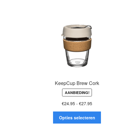
KeepCup Brew Cork
AANBIEDING!
Prijsklasse:
€
24.95
-
€
27.95
€24.95
Dit
tot
Opties selecteren
product
€27.95
heeft
meerdere