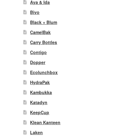
Aya & Ida
Bivo
Black + Blum
CamelBak
Carry Bottles
Contigo
Dopper
Ecolunchbox
HydraPak
Kambukka
Katadyn
KeepCup
Klean Kanteen
Laken