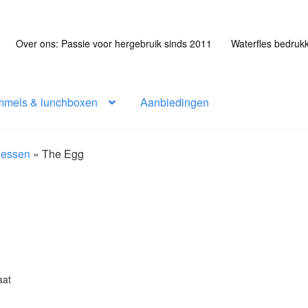
Over ons: Passie voor hergebruik sinds 2011
Waterfles bedruk
mmels & lunchboxen
Aanbiedingen
flessen
»
The Egg
aat