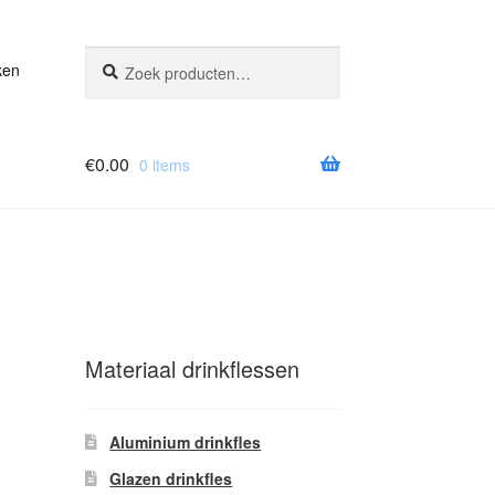
Zoeken
Zoeken
ken
naar:
€
0.00
0 items
Materiaal drinkflessen
Aluminium drinkfles
Glazen drinkfles