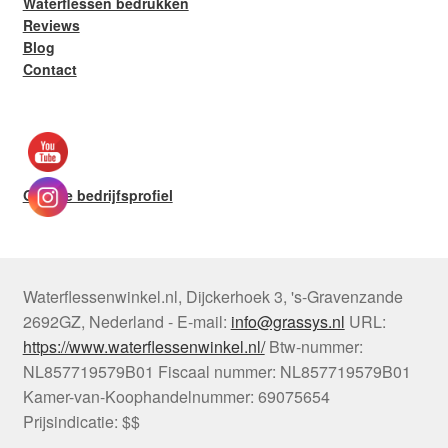
Waterflessen bedrukken
Reviews
Blog
Contact
Google bedrijfsprofiel
Waterflessenwinkel.nl
,
Dijckerhoek 3
,
's-Gravenzande
2692GZ
,
Nederland
-
E-mail:
info@grassys.nl
URL:
https://www.waterflessenwinkel.nl/
Btw-nummer:
NL857719579B01
Fiscaal nummer:
NL857719579B01
Kamer-van-Koophandelnummer: 69075654
Prijsindicatie: $$