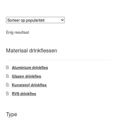
heeft
meerdere
variaties.
Deze
optie
Enig resultaat
kan
gekozen
worden
Materiaal drinkflessen
op
de
Aluminium drinkfles
productpagina
Glazen drinkfles
Kunststof drinkfles
RVS drinkfles
Type