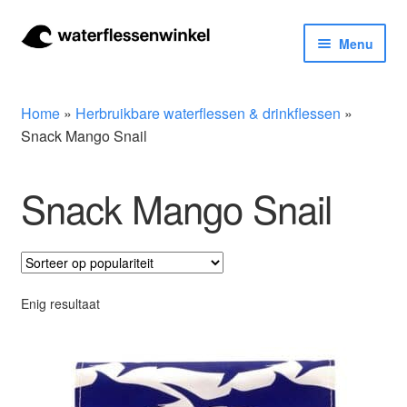
Ga
Ga
Menu
door
naar
naar
de
Herbruikbare waterflessen & drinkflessen
navigatie
inhoud
Home
»
Herbruikbare waterflessen & drinkflessen
»
Bidons
Snack Mango Snail
Thermosfles
Snack Mango Snail
Kinderflessen
Drinkfles met rietje
Enig resultaat
Waterfles met filter
Aluminium drinkfles