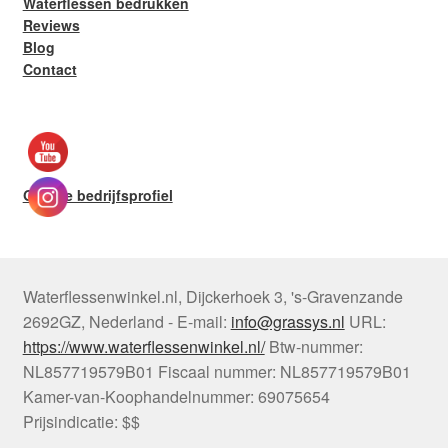
Waterflessen bedrukken
Reviews
Blog
Contact
Google bedrijfsprofiel
Waterflessenwinkel.nl
,
Dijckerhoek 3
,
's-Gravenzande
2692GZ
,
Nederland
-
E-mail:
info@grassys.nl
URL:
https://www.waterflessenwinkel.nl/
Btw-nummer:
NL857719579B01
Fiscaal nummer:
NL857719579B01
Kamer-van-Koophandelnummer: 69075654
Prijsindicatie: $$