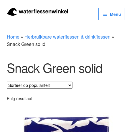
Ga
Ga
Menu
door
naar
naar
de
Herbruikbare waterflessen & drinkflessen
navigatie
inhoud
Home
»
Herbruikbare waterflessen & drinkflessen
»
Bidons
Snack Green solid
Thermosfles
Snack Green solid
Kinderflessen
Drinkfles met rietje
Enig resultaat
Waterfles met filter
Aluminium drinkfles