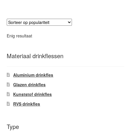
heeft
meerdere
variaties.
Deze
optie
Enig resultaat
kan
gekozen
worden
Materiaal drinkflessen
op
de
Aluminium drinkfles
productpagina
Glazen drinkfles
Kunststof drinkfles
RVS drinkfles
Type