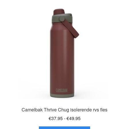
variaties.
Deze
optie
kan
gekozen
worden
op
de
productpagina
Camelbak Thrive Chug isolerende rvs fles
Prijsklasse:
€
37.95
-
€
49.95
€37.95