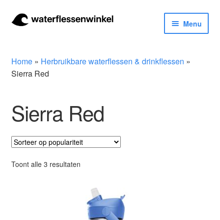
Ga
Ga
Menu
door
naar
naar
de
Herbruikbare waterflessen & drinkflessen
navigatie
inhoud
Home
»
Herbruikbare waterflessen & drinkflessen
»
Bidons
Sierra Red
Thermosfles
Sierra Red
Kinderflessen
Drinkfles met rietje
Gesorteerd
Toont alle 3 resultaten
op
Waterfles met filter
populariteit
Aluminium drinkfles