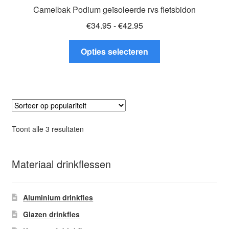
Camelbak Podium geïsoleerde rvs fietsbidon
Prijsklasse:
€
34.95
-
€
42.95
€34.95
Dit
tot
Opties selecteren
product
€42.95
heeft
meerdere
variaties.
Deze
optie
Gesorteerd
Toont alle 3 resultaten
kan
op
gekozen
populariteit
worden
Materiaal drinkflessen
op
de
Aluminium drinkfles
productpagina
Glazen drinkfles