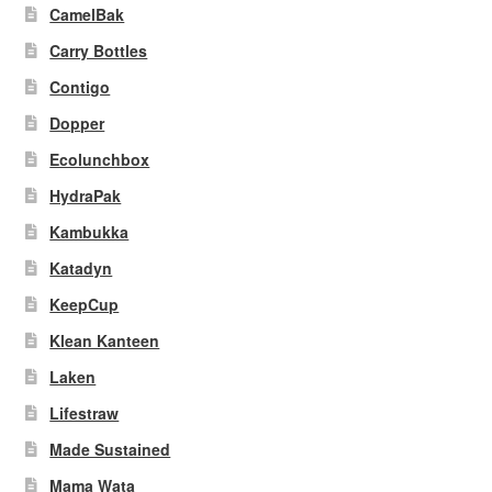
CamelBak
Carry Bottles
Contigo
Dopper
Ecolunchbox
HydraPak
Kambukka
Katadyn
KeepCup
Klean Kanteen
Laken
Lifestraw
Made Sustained
Mama Wata