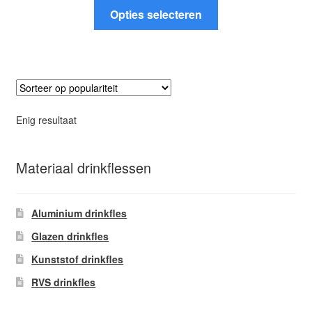
Dit
tot
Opties selecteren
product
€10.95
heeft
meerdere
variaties.
Deze
optie
Enig resultaat
kan
gekozen
worden
Materiaal drinkflessen
op
de
Aluminium drinkfles
productpagina
Glazen drinkfles
Kunststof drinkfles
RVS drinkfles