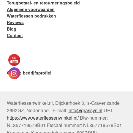
Terugbetaal- en retourneringsbeleid
Algemene voorwaarden
Waterflessen bedrukken
Reviews
Blog
Contact
Google bedrijfsprofiel
Waterflessenwinkel.nl
,
Dijckerhoek 3
,
's-Gravenzande
2692GZ
,
Nederland
-
E-mail:
info@grassys.nl
URL:
https://www.waterflessenwinkel.nl/
Btw-nummer:
NL857719579B01
Fiscaal nummer:
NL857719579B01
Kamer-van-Koophandelnummer: 69075654