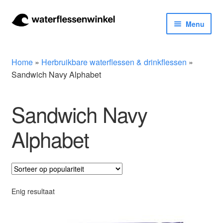
Ga
Ga
Menu
door
naar
naar
de
Herbruikbare waterflessen & drinkflessen
navigatie
inhoud
Home
»
Herbruikbare waterflessen & drinkflessen
»
Bidons
Sandwich Navy Alphabet
Thermosfles
Sandwich Navy
Kinderflessen
Alphabet
Drinkfles met rietje
Waterfles met filter
Enig resultaat
Aluminium drinkfles