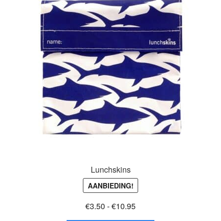
Glazen drinkfles
RVS drinkfles
Broodtrommels & lunchboxen
Herbruikbare boterhamzakjes
Accessoires
Aanbiedingen
Waterfles bedrukken
Lunchskins
AANBIEDING!
Reviews waterflessenwinkel.nl
Prijsklasse:
€
3.50
-
€
10.95
€3.50
Contact Waterflessenwinkel.nl