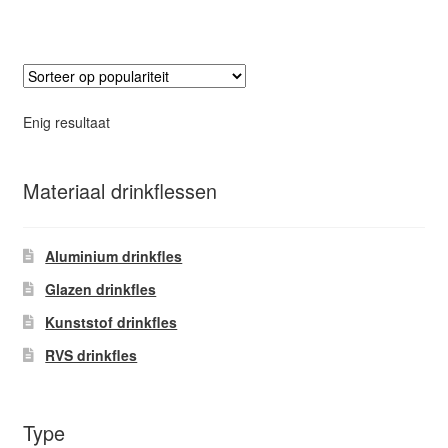
heeft
meerdere
variaties.
Deze
optie
Enig resultaat
kan
gekozen
worden
Materiaal drinkflessen
op
de
Aluminium drinkfles
productpagina
Glazen drinkfles
Kunststof drinkfles
RVS drinkfles
Type