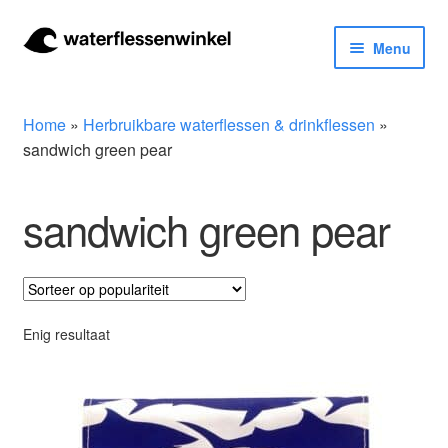
Ga
Ga
Menu
door
naar
naar
de
Herbruikbare waterflessen & drinkflessen
navigatie
inhoud
Home
»
Herbruikbare waterflessen & drinkflessen
»
Bidons
sandwich green pear
Thermosfles
sandwich green pear
Kinderflessen
Drinkfles met rietje
Enig resultaat
Waterfles met filter
Aluminium drinkfles