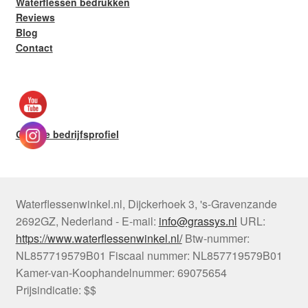
Waterflessen bedrukken
Reviews
Blog
Contact
Google bedrijfsprofiel
Waterflessenwinkel.nl
,
Dijckerhoek 3
,
's-Gravenzande
2692GZ
,
Nederland
-
E-mail:
info@grassys.nl
URL:
https://www.waterflessenwinkel.nl/
Btw-nummer:
NL857719579B01
Fiscaal nummer:
NL857719579B01
Kamer-van-Koophandelnummer: 69075654
Prijsindicatie: $$