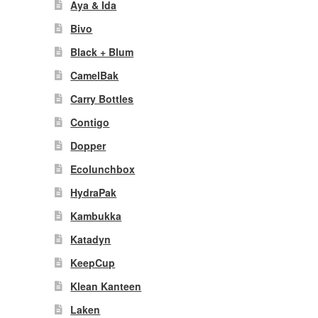
Aya & Ida
Bivo
Black + Blum
CamelBak
Carry Bottles
Contigo
Dopper
Ecolunchbox
HydraPak
Kambukka
Katadyn
KeepCup
Klean Kanteen
Laken