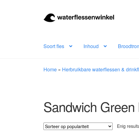
Ga
Ga
door
naar
naar
de
navigatie
inhoud
Soort fles
Inhoud
Broodtro
Home
»
Herbruikbare waterflessen & drink
Sandwich Green 
Enig result