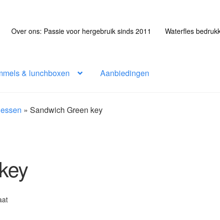
Over ons: Passie voor hergebruik sinds 2011
Waterfles bedruk
mmels & lunchboxen
Aanbiedingen
flessen
»
Sandwich Green key
key
aat