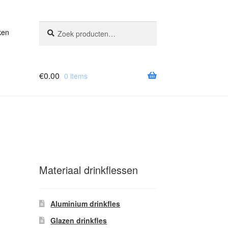
Zoeken
Zoeken
ken
naar:
€
0.00
0 items
Materiaal drinkflessen
Aluminium drinkfles
Glazen drinkfles