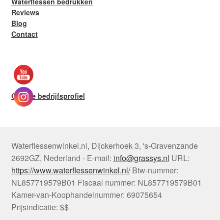
Waterflessen bedrukken
Reviews
Blog
Contact
Google bedrijfsprofiel
Waterflessenwinkel.nl
,
Dijckerhoek 3
,
's-Gravenzande
2692GZ
,
Nederland
-
E-mail:
info@grassys.nl
URL:
https://www.waterflessenwinkel.nl/
Btw-nummer:
NL857719579B01
Fiscaal nummer:
NL857719579B01
Kamer-van-Koophandelnummer: 69075654
Prijsindicatie: $$