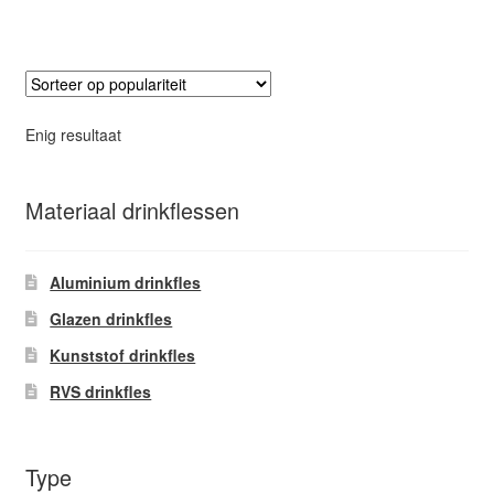
heeft
meerdere
variaties.
Deze
optie
Enig resultaat
kan
gekozen
worden
Materiaal drinkflessen
op
de
Aluminium drinkfles
productpagina
Glazen drinkfles
Kunststof drinkfles
RVS drinkfles
Type