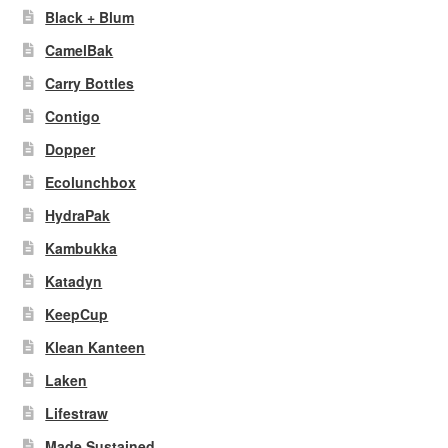
Black + Blum
CamelBak
Carry Bottles
Contigo
Dopper
Ecolunchbox
HydraPak
Kambukka
Katadyn
KeepCup
Klean Kanteen
Laken
Lifestraw
Made Sustained