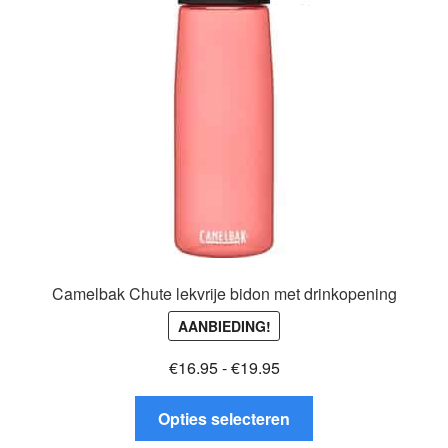
Glazen drinkfles
RVS drinkfles
Broodtrommels & lunchboxen
Herbruikbare boterhamzakjes
Accessoires
Aanbiedingen
Camelbak Chute lekvrije bidon met drinkopening
AANBIEDING!
Waterfles bedrukken
Prijsklasse:
€
16.95
-
€
19.95
Reviews waterflessenwinkel.nl
€16.95
Dit
tot
Opties selecteren
product
€19.95
Contact Waterflessenwinkel.nl