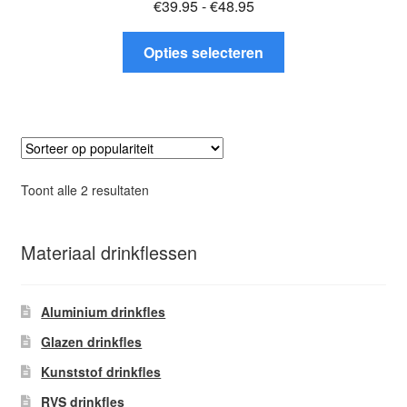
Prijsklasse:
€
39.95
-
€
48.95
€39.95
Dit
tot
Opties selecteren
product
€48.95
heeft
meerdere
variaties.
Deze
optie
Gesorteerd
Toont alle 2 resultaten
kan
op
gekozen
populariteit
worden
Materiaal drinkflessen
op
de
Aluminium drinkfles
productpagina
Glazen drinkfles
Kunststof drinkfles
RVS drinkfles