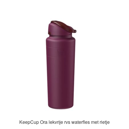
heeft
meerdere
variaties.
Deze
optie
kan
gekozen
worden
op
de
productpagina
KeepCup Ora lekvrije rvs waterfles met rietje