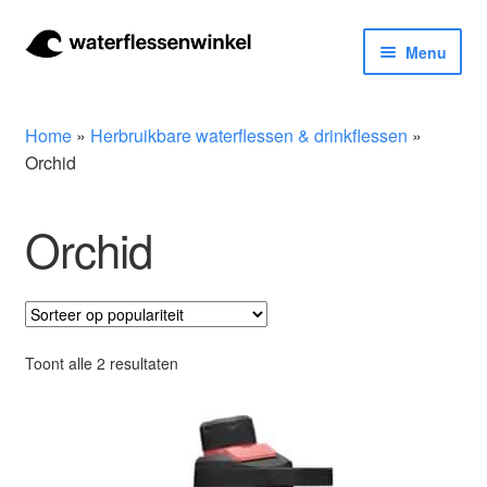
Ga
Ga
Menu
door
naar
naar
de
Herbruikbare waterflessen & drinkflessen
navigatie
inhoud
Home
»
Herbruikbare waterflessen & drinkflessen
»
Bidons
Orchid
Thermosfles
Orchid
Kinderflessen
Drinkfles met rietje
Gesorteerd
Toont alle 2 resultaten
op
Waterfles met filter
populariteit
Aluminium drinkfles