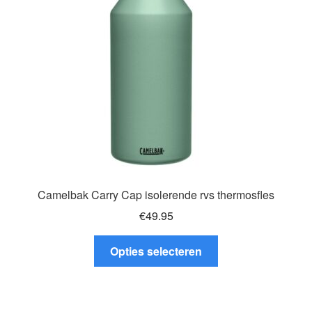
gekozen
worden
op
de
productpagina
Camelbak Carry Cap isolerende rvs thermosfles
€
49.95
Dit
Opties selecteren
product
heeft
meerdere