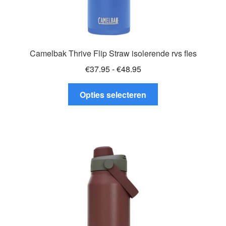
Camelbak Thrive Flip Straw isolerende rvs fles
Prijsklasse:
€
37.95
-
€
48.95
€37.95
Dit
tot
Opties selecteren
product
€48.95
heeft
meerdere
variaties.
Deze
optie
kan
gekozen
worden
op