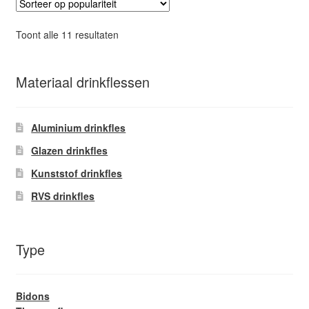
Deze
optie
Gesorteerd
Toont alle 11 resultaten
kan
op
gekozen
populariteit
worden
Materiaal drinkflessen
op
de
Aluminium drinkfles
productpagina
Glazen drinkfles
Kunststof drinkfles
RVS drinkfles
Type
Bidons