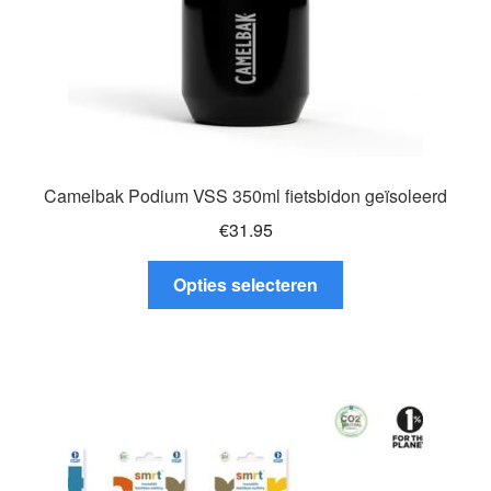
productpagina
Camelbak Podium VSS 350ml fietsbidon geïsoleerd
€
31.95
Dit
Opties selecteren
product
heeft
meerdere
variaties.
Deze
optie
kan