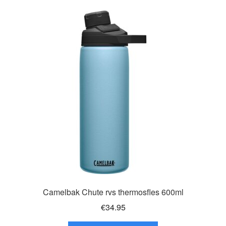
variaties.
Deze
optie
kan
gekozen
worden
op
de
productpagina
Camelbak Chute rvs thermosfles 600ml
€
34.95