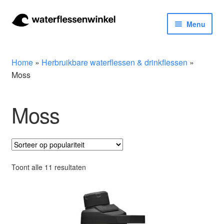
Ga
Ga
Menu
door
naar
naar
de
Herbruikbare waterflessen & drinkflessen
navigatie
inhoud
Home
»
Herbruikbare waterflessen & drinkflessen
»
Bidons
Moss
Thermosfles
Moss
Kinderflessen
Drinkfles met rietje
Gesorteerd
Toont alle 11 resultaten
op
Waterfles met filter
populariteit
Aluminium drinkfles