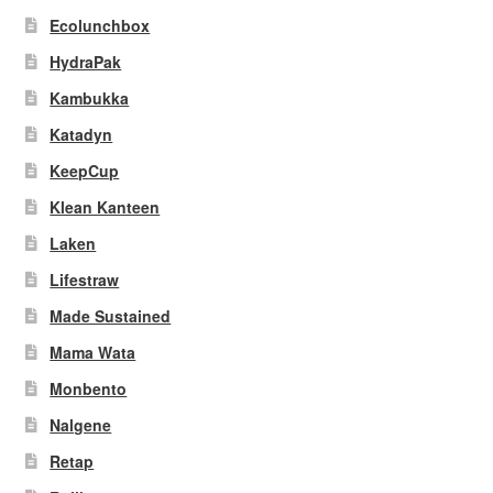
Ecolunchbox
HydraPak
Kambukka
Katadyn
KeepCup
Klean Kanteen
Laken
Lifestraw
Made Sustained
Mama Wata
Monbento
Nalgene
Retap