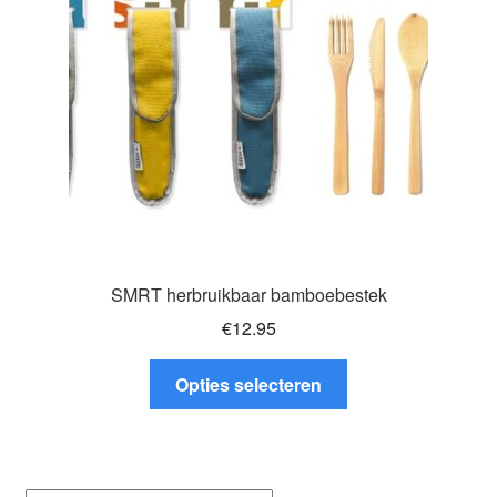
gekozen
worden
op
de
productpagina
SMRT herbruikbaar bamboebestek
€
12.95
Dit
Opties selecteren
product
heeft
meerdere
variaties.