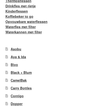
Thermosflessen
Drinkfles met rietje
Kinderflessen
Koffiebeker to go
Opvouwbare waterflessen
Waterfles met filter
Waterkannen met filter
Asobu
Aya & Ida
Bivo
Black + Blum
CamelBak
Carry Bottles
Contigo
Dopper