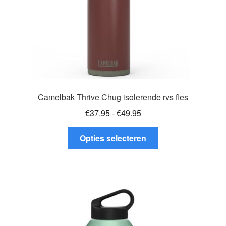
de
productpagina
Camelbak Thrive Chug isolerende rvs fles
Prijsklasse:
€
37.95
-
€
49.95
€37.95
Dit
tot
Opties selecteren
product
€49.95
heeft
meerdere
variaties.
Deze
optie
kan