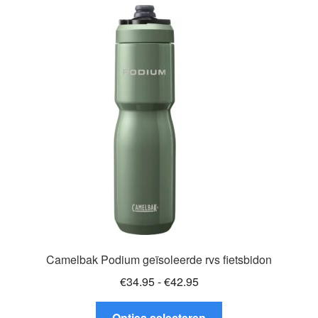
variaties.
Deze
optie
kan
gekozen
worden
op
de
productpagina
Camelbak Podium geïsoleerde rvs fietsbidon
Prijsklasse:
€
34.95
-
€
42.95
€34.95
Dit
tot
Opties selecteren