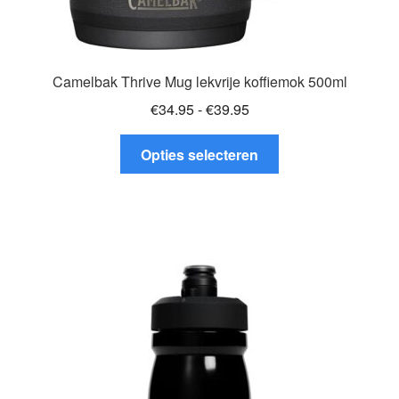
Camelbak Thrive Mug lekvrije koffiemok 500ml
Prijsklasse:
€
34.95
-
€
39.95
€34.95
Dit
tot
Opties selecteren
product
€39.95
heeft
meerdere
variaties.
Deze
optie
kan
gekozen
worden
op
de