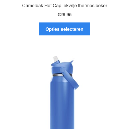
Camelbak Hot Cap lekvrije thermos beker
€
29.95
Dit
Opties selecteren
product
heeft
meerdere
variaties.
Deze
optie
kan
gekozen
worden
op
de
productpagina