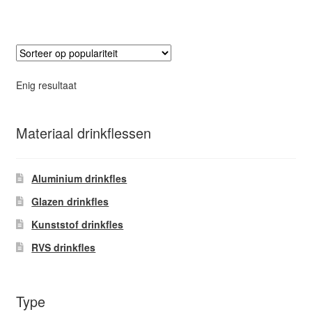
heeft
meerdere
variaties.
Deze
optie
Enig resultaat
kan
gekozen
worden
Materiaal drinkflessen
op
de
Aluminium drinkfles
productpagina
Glazen drinkfles
Kunststof drinkfles
RVS drinkfles
Type