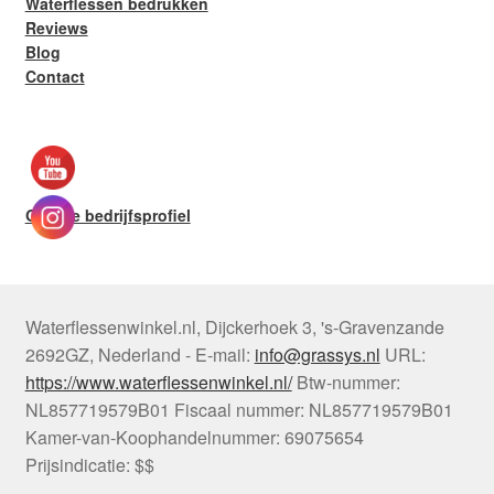
Waterflessen bedrukken
Reviews
Blog
Contact
Google bedrijfsprofiel
Waterflessenwinkel.nl
,
Dijckerhoek 3
,
's-Gravenzande
2692GZ
,
Nederland
-
E-mail:
info@grassys.nl
URL:
https://www.waterflessenwinkel.nl/
Btw-nummer:
NL857719579B01
Fiscaal nummer:
NL857719579B01
Kamer-van-Koophandelnummer: 69075654
Prijsindicatie: $$