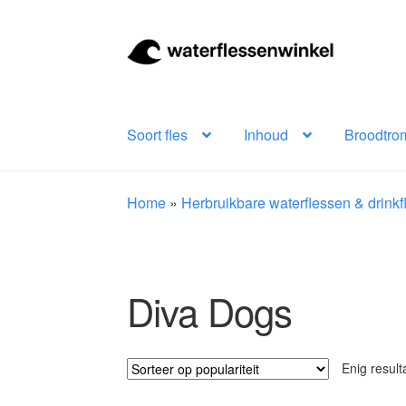
Ga
Ga
door
naar
naar
de
navigatie
inhoud
Soort fles
Inhoud
Broodtro
Home
»
Herbruikbare waterflessen & drink
Diva Dogs
Enig result