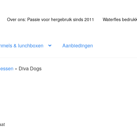
Over ons: Passie voor hergebruik sinds 2011
Waterfles bedruk
mmels & lunchboxen
Aanbiedingen
flessen
»
Diva Dogs
aat