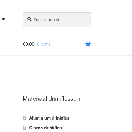
Zoeken
Zoeken
ken
naar:
€
0.00
0 items
Materiaal drinkflessen
Aluminium drinkfles
Glazen drinkfles