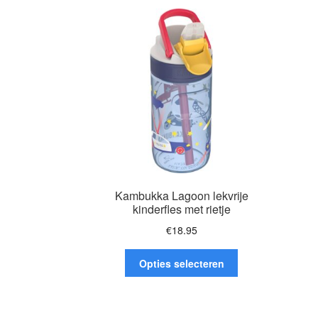
Kambukka Lagoon lekvrije
kinderfles met rietje
€
18.95
Dit
Opties selecteren
product
heeft
meerdere