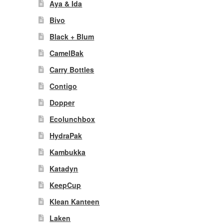
Aya & Ida
Bivo
Black + Blum
CamelBak
Carry Bottles
Contigo
Dopper
Ecolunchbox
HydraPak
Kambukka
Katadyn
KeepCup
Klean Kanteen
Laken