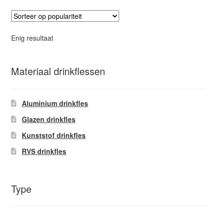
variaties.
Deze
optie
Enig resultaat
kan
gekozen
worden
Materiaal drinkflessen
op
de
Aluminium drinkfles
productpagina
Glazen drinkfles
Kunststof drinkfles
RVS drinkfles
Type