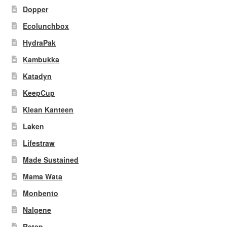
Dopper
Ecolunchbox
HydraPak
Kambukka
Katadyn
KeepCup
Klean Kanteen
Laken
Lifestraw
Made Sustained
Mama Wata
Monbento
Nalgene
Retap