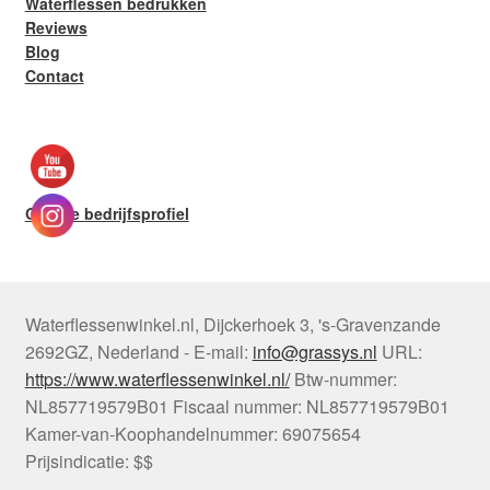
Waterflessen bedrukken
Reviews
Blog
Contact
Google bedrijfsprofiel
Waterflessenwinkel.nl
,
Dijckerhoek 3
,
's-Gravenzande
2692GZ
,
Nederland
-
E-mail:
info@grassys.nl
URL:
https://www.waterflessenwinkel.nl/
Btw-nummer:
NL857719579B01
Fiscaal nummer:
NL857719579B01
Kamer-van-Koophandelnummer: 69075654
Prijsindicatie: $$