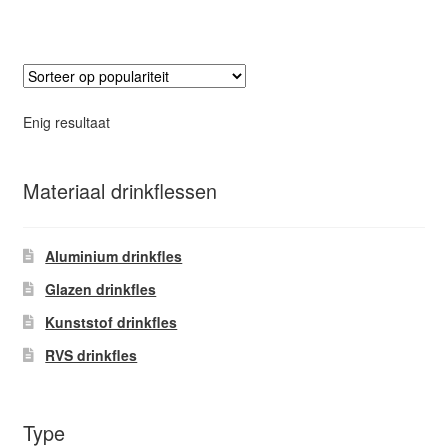
heeft
meerdere
variaties.
Deze
optie
Enig resultaat
kan
gekozen
worden
Materiaal drinkflessen
op
de
Aluminium drinkfles
productpagina
Glazen drinkfles
Kunststof drinkfles
RVS drinkfles
Type