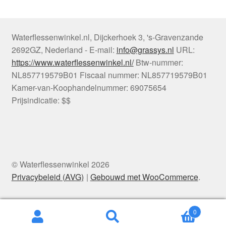
Waterflessenwinkel.nl
,
Dijckerhoek 3
,
's-Gravenzande
2692GZ
,
Nederland
-
E-mail:
info@grassys.nl
URL:
https://www.waterflessenwinkel.nl/
Btw-nummer:
NL857719579B01
Fiscaal nummer:
NL857719579B01
Kamer-van-Koophandelnummer: 69075654
Prijsindicatie: $$
© Waterflessenwinkel 2026
Privacybeleid (AVG)
Gebouwd met WooCommerce
.
0
Zoeken
Zoeken