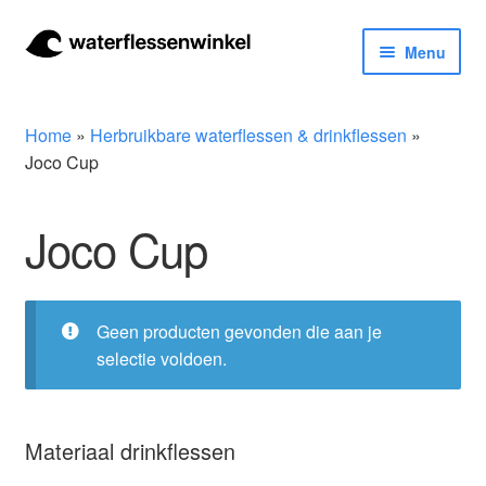
Ga
Ga
Menu
door
naar
naar
de
Herbruikbare waterflessen & drinkflessen
navigatie
inhoud
Home
»
Herbruikbare waterflessen & drinkflessen
»
Bidons
Joco Cup
Thermosfles
Joco Cup
Kinderflessen
Geen producten gevonden die aan je
Drinkfles met rietje
selectie voldoen.
Waterfles met filter
Materiaal drinkflessen
Aluminium drinkfles