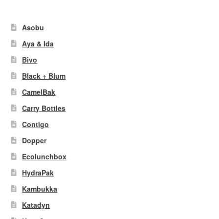
Asobu
Aya & Ida
Bivo
Black + Blum
CamelBak
Carry Bottles
Contigo
Dopper
Ecolunchbox
HydraPak
Kambukka
Katadyn