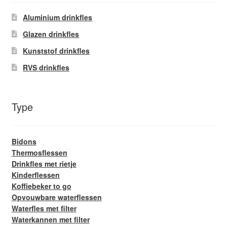
Glazen drinkfles
Aluminium drinkfles
Glazen drinkfles
RVS drinkfles
Kunststof drinkfles
Broodtrommels & lunchboxen
RVS drinkfles
Herbruikbare boterhamzakjes
Type
Accessoires
Bidons
Aanbiedingen
Thermosflessen
Drinkfles met rietje
Waterfles bedrukken
Kinderflessen
Koffiebeker to go
Reviews waterflessenwinkel.nl
Opvouwbare waterflessen
Waterfles met filter
Waterkannen met filter
Contact Waterflessenwinkel.nl