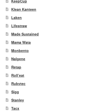
KeepCup
Klean Kanteen
Laken
Lifestraw
Made Sustained
Mama Wata
Monbento
Nalgene
Retap
Roll’eat
Rubytec
Sigg
Stanley
Tacx